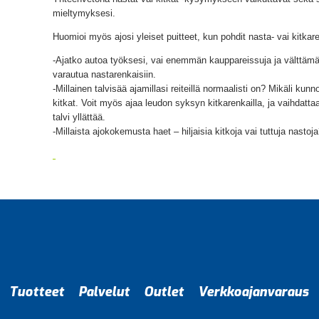
mieltymyksesi.
Huomioi myös ajosi yleiset puitteet, kun pohdit nasta- vai kitk
-Ajatko autoa työksesi, vai enemmän kauppareissuja ja välttä
varautua nastarenkaisiin.
-Millainen talvisää ajamillasi reiteillä normaalisti on? Mikäli kunn
kitkat. Voit myös ajaa leudon syksyn kitkarenkailla, ja vaihdattaa 
talvi yllättää.
-Millaista ajokokemusta haet – hiljaisia kitkoja vai tuttuja nastoj
Tuotteet
Palvelut
Outlet
Verkkoajanvaraus