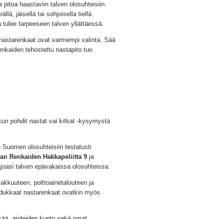
pitoa haastaviin talven olosuhteisiin.
lä, jäisellä tai sohjoisella tiellä.
 tulee tarpeeseen talven yllättäessä.
ä, nastarenkaat ovat varmempi valinta. Sää
renkaiden tehostettu nastapito tuo
 kun pohdit nastat vai kitkat -kysymystä
 Suomen olosuhteisiin testatusti
an Renkaiden Hakkapeliitta 9
ja
ajoasi talven epävakaissa olosuhteissa.
akkuuteen, polttoainetalouteen ja
adukkaat nastarenkaat ovatkin myös
sää, ajoteiden kunto sekä omat