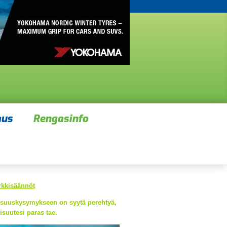
aus
Rengasinfo
rkkisäännöt
kuisuuskysymykseen on syytä perehtyä,
lisuutesi paras tae.