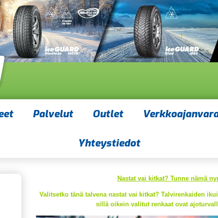
eet
Palvelut
Outlet
Verkkoajanvar
Yhteystiedot
Nastat vai kitkat? Tunne nämä ny
Valitsetko tänä talvena nastat vai kitkat? Talvirenkaiden i
sillä oikein valitut renkaat ovat ajoturval