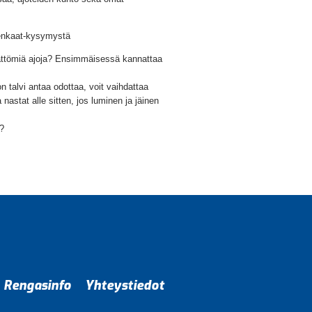
arenkaat-kysymystä
mättömiä ajoja? Ensimmäisessä kannattaa
on talvi antaa odottaa, voit vaihdattaa
nastat alle sitten, jos luminen ja jäinen
a?
Rengasinfo
Yhteystiedot