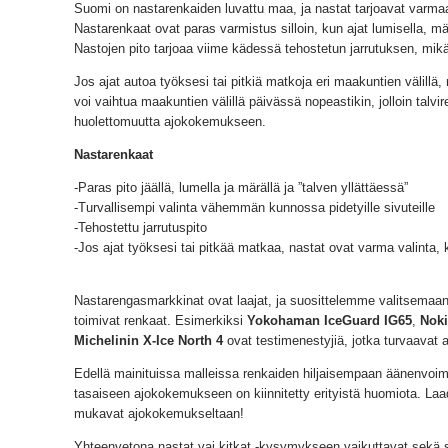
Suomi on nastarenkaiden luvattu maa, ja nastat tarjoavat varmaa 
Nastarenkaat ovat paras varmistus silloin, kun ajat lumisella, märäl
Nastojen pito tarjoaa viime kädessä tehostetun jarrutuksen, mikä
Jos ajat autoa työksesi tai pitkiä matkoja eri maakuntien välill
voi vaihtua maakuntien välillä päivässä nopeastikin, jolloin talvi
huolettomuutta ajokokemukseen.
Nastarenkaat
-Paras pito jäällä, lumella ja märällä ja ”talven yllättäessä”
-Turvallisempi valinta vähemmän kunnossa pidetyille sivuteille
-Tehostettu jarrutuspito
-Jos ajat työksesi tai pitkää matkaa, nastat ovat varma valinta,
Nastarengasmarkkinat ovat laajat, ja suosittelemme valitsemaan
toimivat renkaat. Esimerkiksi
Yokohaman IceGuard IG65
,
Noki
Michelinin X-Ice North 4
ovat testimenestyjiä, jotka turvaavat 
Edellä mainituissa malleissa renkaiden hiljaisempaan äänenvoim
tasaiseen ajokokemukseen on kiinnitetty erityistä huomiota. La
mukavat ajokokemukseltaan!
Yhteenvetona nastat vai kitkat -kysymykseen vaikuttavat sekä 