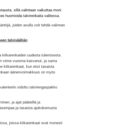
stausta, sillä valintaan vaikuttaa moni
lee huomioida talvirenkaita valitessa.
ntöjä, joiden avulla voit tehdä valinnan
seen talvisäähän
ta kitkarenkaiden uudesta tulemisesta.
on viime vuosina kasvanut, ja sama
 kitkarenkaat, kun etsii tasaista
a renkaan äänenvoimakkuus on myös
kalenteriin sidottu talvirengaspakko
inen, ja ajat pääteillä ja
iljaisempaa ja tasaista ajokokemusta
issa, joissa kitkarenkaat ovat monesti