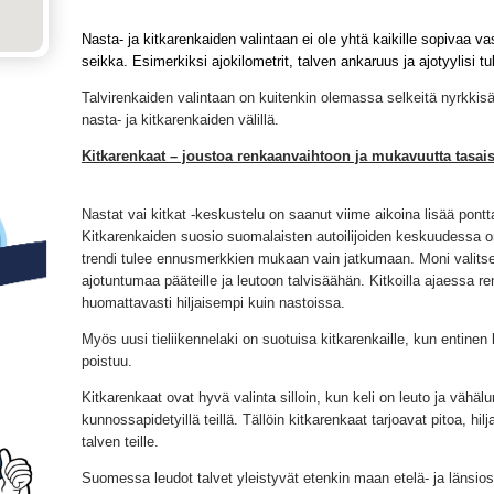
Nasta- ja kitkarenkaiden valintaan ei ole yhtä kaikille sopivaa va
seikka. Esimerkiksi ajokilometrit, talven ankaruus ja ajotyylisi tu
Talvirenkaiden valintaan on kuitenkin olemassa selkeitä nyrkkisää
nasta- ja kitkarenkaiden välillä.
Kitkarenkaat – joustoa renkaanvaihtoon ja mukavuutta tasai
Nastat vai kitkat -keskustelu on saanut viime aikoina lisää pont
Kitkarenkaiden suosio suomalaisten autoilijoiden keskuudessa 
trendi tulee ennusmerkkien mukaan vain jatkumaan. Moni valitsee
ajotuntumaa pääteille ja leutoon talvisäähän. Kitkoilla ajaess
huomattavasti hiljaisempi kuin nastoissa.
Myös uusi tieliikennelaki on suotuisa kitkarenkaille, kun entinen 
poistuu.
Kitkarenkaat ovat hyvä valinta silloin, kun keli on leuto ja vähälum
kunnossapidetyillä teillä. Tällöin kitkarenkaat tarjoavat pitoa, h
talven teille.
Suomessa leudot talvet yleistyvät etenkin maan etelä- ja länsios