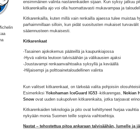
ensimmäinen valinta nastarenkaiden sijaan. Kun syksy jatkuu pitkä
kitkarenkailla ajo voi olla huomattavasti mukavampaa ja taloudel
Kitkarenkailla, kuten millä vain renkailla ajaessa tulee muistaa h
parhaimmillaan silloin, kun pidät suositusten mukaiset turvaväli
ichelin
sääennusteen mukaisesti.
kaa
na
Kitkarenkaat
-Tasainen ajokokemus pääteillä ja kaupunkiajossa
-Hyvä valinta leutoon talvisäähän ja välikausien ajaksi
-Joustavampi renkaanvaihtoaika syksyllä ja keväällä
-Hiljaisempi ja polttoainetaloudellinen valinta
Kun valitset kitkarenkaat, on tärkeää valita pohjoisiin olosuhteisi
Esimerkiksi
Yokohaman IceGuard IG53
-kitkarengas,
Nokian H
Snow
ovat uuden sukupolven kitkarenkaita, jotka tarjoavat erin
Kitkarenkaiden teknologia ja pito ovat kehittyneet hurjaa vauhtia
nykyään monia Suomen teille sopivia vaihtoehtoja.
Nastat – tehostettua pitoa ankaraan talvisäähän, lumelle ja jä