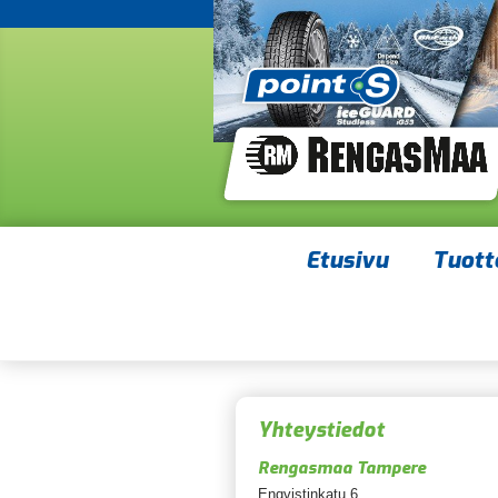
Etusivu
Tuott
Yhteystiedot
Rengasmaa Tampere
Enqvistinkatu 6