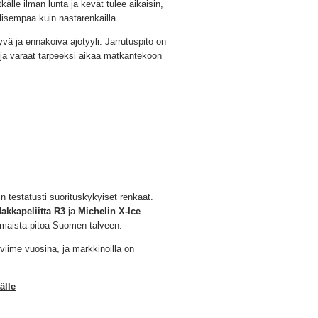
lle ilman lunta ja kevät tulee aikaisin,
lisempaa kuin nastarenkailla.
yvä ja ennakoiva ajotyyli. Jarrutuspito on
t ja varaat tarpeeksi aikaa matkantekoon
in testatusti suorituskykyiset renkaat.
akkapeliitta R3
ja
Michelin X-Ice
omaista pitoa Suomen talveen.
 viime vuosina, ja markkinoilla on
älle